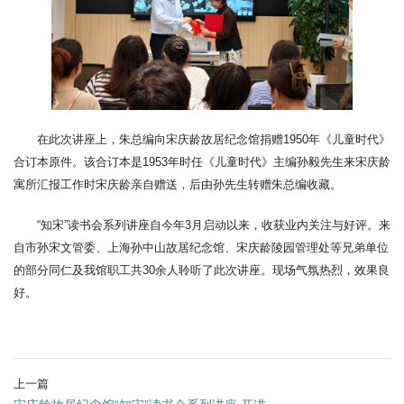
在此次讲座上，朱总编向宋庆龄故居纪念馆捐赠1950年《儿童时代》
合订本原件。该合订本是1953年时任《儿童时代》主编孙毅先生来宋庆龄
寓所汇报工作时宋庆龄亲自赠送，后由孙先生转赠朱总编收藏。
“知宋”读书会系列讲座自今年3月启动以来，收获业内关注与好评。来
自市孙宋文管委、上海孙中山故居纪念馆、宋庆龄陵园管理处等兄弟单位
的部分同仁及我馆职工共30余人聆听了此次讲座。现场气氛热烈，效果良
好。
上一篇