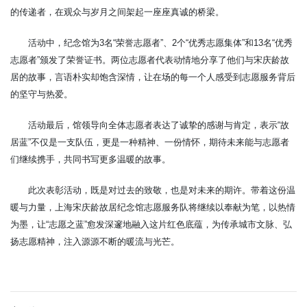
的传递者，在观众与岁月之间架起一座座真诚的桥梁。
活动中，纪念馆为3名“荣誉志愿者”、2个“优秀志愿集体”和13名“优秀
志愿者”颁发了荣誉证书。两位志愿者代表动情地分享了他们与宋庆龄故
居的故事，言语朴实却饱含深情，让在场的每一个人感受到志愿服务背后
的坚守与热爱。
活动最后，馆领导向全体志愿者表达了诚挚的感谢与肯定，表示“故
居蓝”不仅是一支队伍，更是一种精神、一份情怀，期待未来能与志愿者
们继续携手，共同书写更多温暖的故事。
此次表彰活动，既是对过去的致敬，也是对未来的期许。带着这份温
暖与力量，上海宋庆龄故居纪念馆志愿服务队将继续以奉献为笔，以热情
为墨，让“志愿之蓝”愈发深邃地融入这片红色底蕴，为传承城市文脉、弘
扬志愿精神，注入源源不断的暖流与光芒。