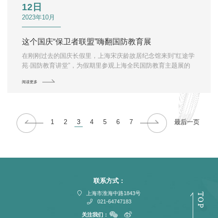
12日
2023年10月
这个国庆“保卫者联盟”嗨翻国防教育展
在刚刚过去的国庆长假里，上海宋庆龄故居纪念馆来到“红途学
苑·国防教育讲堂”，为假期里参观上海全民国防教育主题展的
35位小朋友带来了与众不同、生动有趣的国防教育课——“保卫
阅读更多
者联盟”卡牌类角色扮演游戏。活动中，小朋友们跟随历史的脚
步，“重返”1931年，通过救助伤兵、培养儿童、攻占武装、争
取军事物资等方式完成每一年的抗战任务，直到1945年抗战胜
利，并通过合作和竞技赢取“最佳医生”“优秀指挥官”“模范教育
1
2
3
4
5
6
7
最后一页
家”的称号。新颖的模式、有趣的互动，瞬间点燃课堂气氛，孩
子们纷纷表示“太好玩啦，团队作战很有意思，不仅身临其境的
感受宋庆龄为抗日战争做出的贡献、学习红色文化，还能感觉
到团队合作的力量，下次还要来！”
联系方式：
上海市淮海中路1843号
021-64747183
关注我们：