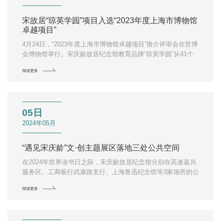
宋故居“琼英学园”项目入选“2023年度上海市博物馆
卓越项目”
4月24日，“2023年度上海市博物馆卓越项目”推介评审会在世博
会博物馆举行。宋庆龄故居纪念馆教育品牌“琼英学园”从41个
项目中脱颖而出，获评“2023年度上海市博物馆卓越项目”。
阅读更多
05日
2024年05月
“遇见宋庆龄”文·创主题展区落地三处公共空间
在2024年世界读书日之际，宋庆龄故居纪念馆分别在高速嘉兴
服务区、工商银行武康路支行、上海鲁迅纪念馆等3家场所的公
共空间内设立“遇见宋庆龄”文·创主题展区，向公众集中展示宋
阅读更多
庆龄故居独家出版物以及代表性文创纪念品。这也是继武康路
主题邮局、徐家汇书院等5家馆外文创展示区后，宋故居文创首
度在交通、金融等城市公共服务空间落地。