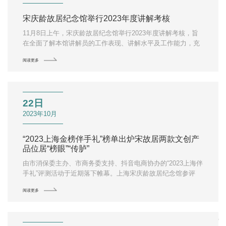
宋庆龄故居纪念馆举行2023年度讲解考核
11月8日上午，宋庆龄故居纪念馆举行2023年度讲解考核，旨
在全面了解本馆讲解员的工作表现、讲解水平及工作能力，充
分激发和调动讲解员比学赶超、钻研业务的积极性。
阅读更多
22日
2023年10月
“2023上海金榜伴手礼”榜单出炉宋故居两款文创产
品位居“榜眼”“传胪”
由市消保委主办、市商务委支持、抖音电商协办的“2023上海伴
手礼”评测活动于近期落下帷幕。上海宋庆龄故居纪念馆参评
的“宋文创X双妹限定联名礼盒”“宋文创X老凤祥主题胸针”两款
阅读更多
产品在214件参评作品中脱颖而出，以总分第二和第四的成
绩，成功入选30件“上海金榜伴手礼”榜单。