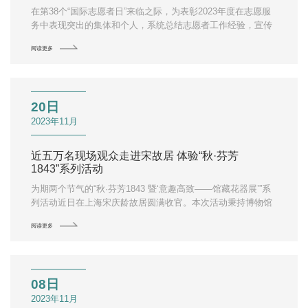
在第38个“国际志愿者日”来临之际，为表彰2023年度在志愿服
务中表现突出的集体和个人，系统总结志愿者工作经验，宣传
弘扬志愿服务精神。12月2日下午，宋庆龄故居纪念馆在龄
阅读更多
·space召开“聚力同心 携手同行——2023年志愿者表彰大会”。
20日
2023年11月
近五万名现场观众走进宋故居 体验“秋·芬芳
1843”系列活动
为期两个节气的“秋·芬芳1843 暨‘意趣高致——馆藏花器展’”系
列活动近日在上海宋庆龄故居圆满收官。本次活动秉持博物馆
赋能美好生活的理念，以“芬芳1843”为主题，通过一场“10米”特
阅读更多
展、一条百米“芬芳”打卡线路、一只限定款“1843 宝盒(附打卡
护照)”、一个专属文创集市的方式呈现给每一位走进淮海中路
1843号的观众。
08日
2023年11月