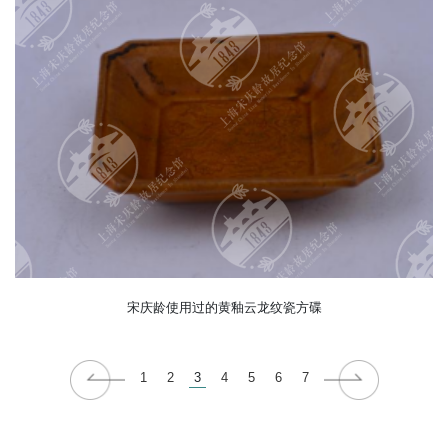
宋庆龄使用过的黄釉云龙纹瓷方碟
1
2
3
4
5
6
7