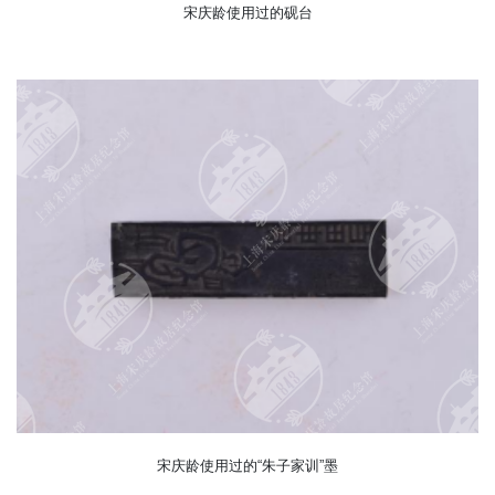
宋庆龄使用过的砚台
宋庆龄使用过的“朱子家训”墨