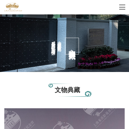
感受家的记忆国的情怀
走进宋庆龄故居
文物典藏
文物典藏